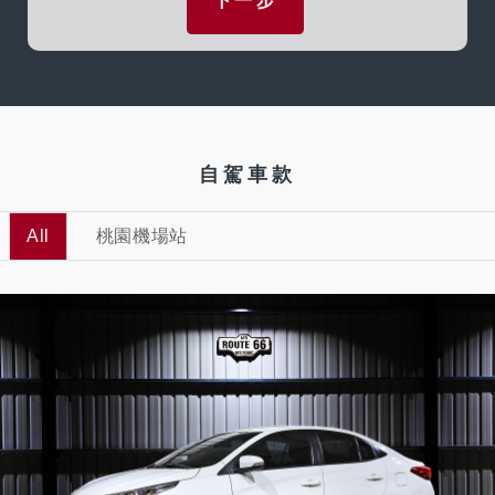
下一步
自駕車款
All
桃園機場站
5
473
L