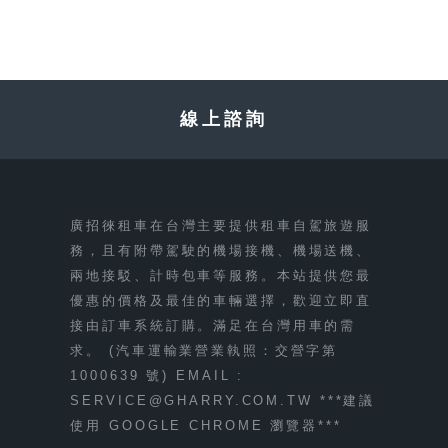
線上諮詢
廣招徠租車在台灣主要提供租車自駕旅遊服
務，且有附帶駕駛的機場接機、機場送機、
兩地接駁、計時包車等服務。本站提供您最
優惠的價格及最佳的車輛選擇，歡迎立即直
接由訂車系統訂購。滿足在台灣用車的需
求。 (汽車運輸業營業執照：交營字第
1000639 號) EMAIL :
SERVICE@GHARRY.COM.TW
***建議
使用 GOOGLE CHROME 瀏覽器***