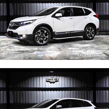
4
400
L
3
400
L