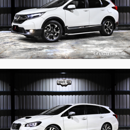
5
522
L