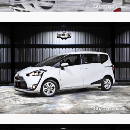
7
977
L