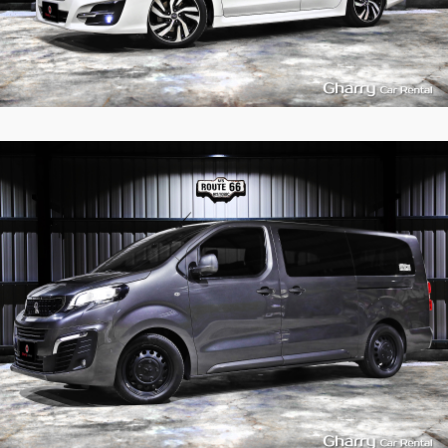
9
989
L