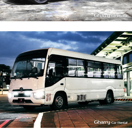
20
1400
L