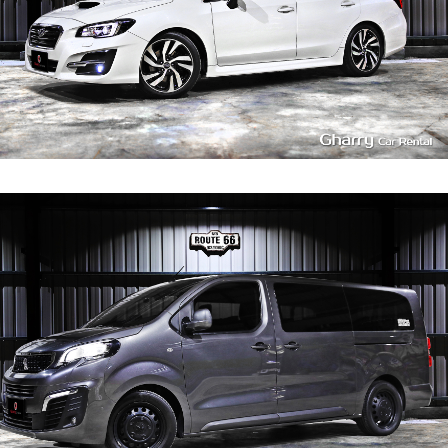
7~8
580
L