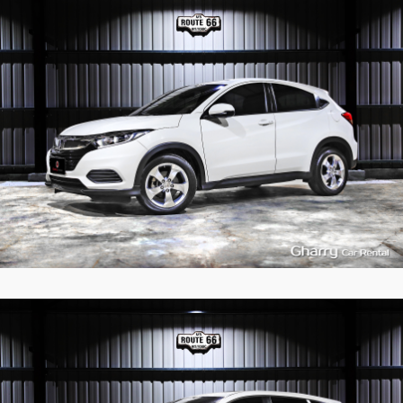
5
437
L
5
525
L