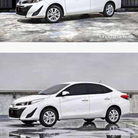
4
473
L