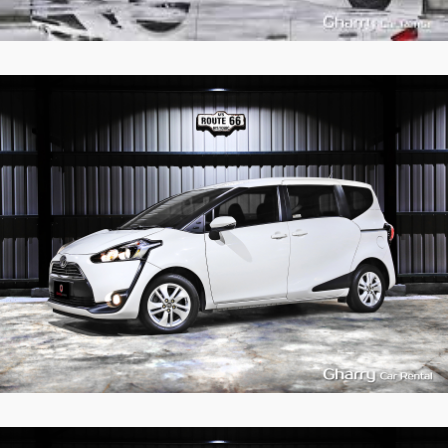
7
977
L