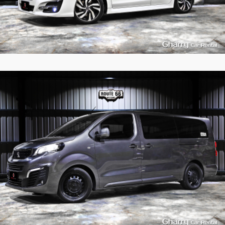
9
989
L