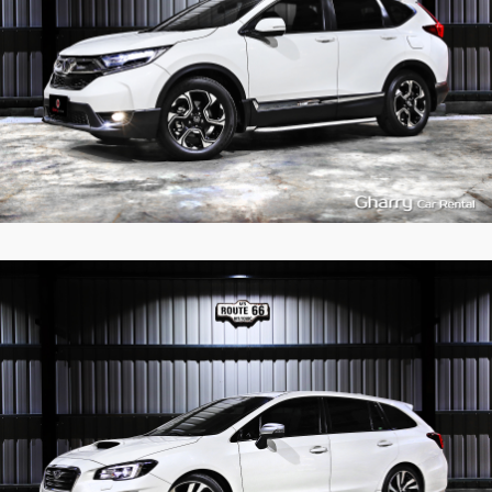
5
522
L