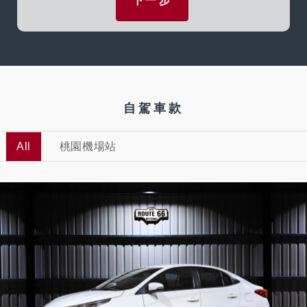
下一步
自駕車款
All
桃園機場站
5
473
L