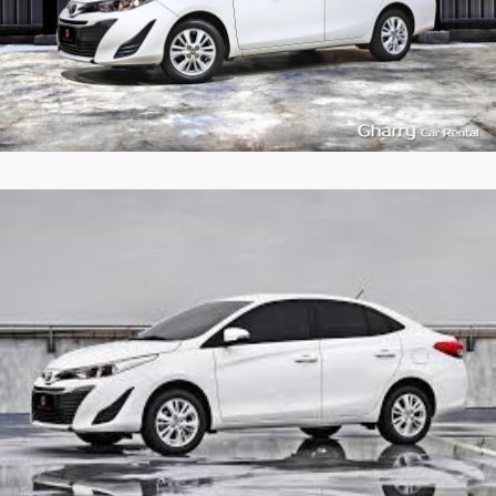
4
473
L