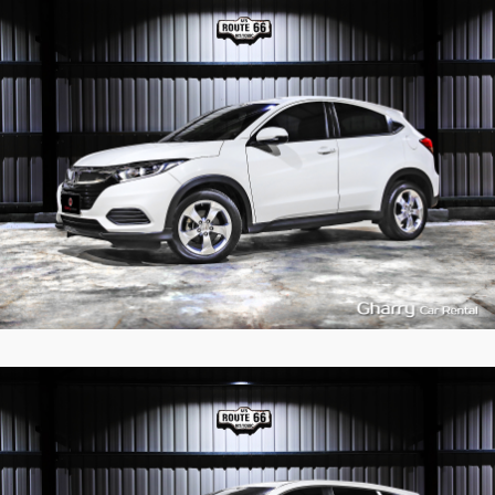
5
437
L
5
525
L