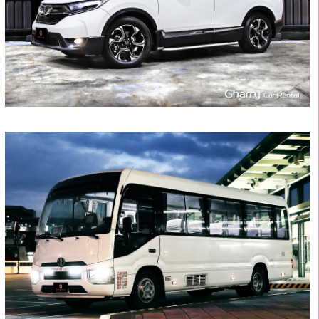
20
1400
L