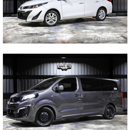
7~8
580
L