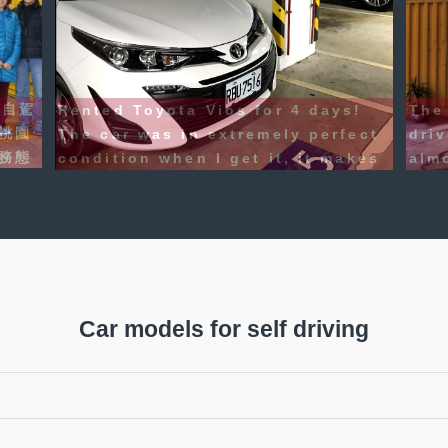
已不
機埸
剛剛還完車，現在在桃園機場準備回香港，
了這
，很
這是一次非常愉快的一次租車經歷，所以要
子也
馬上評價。車子很新，性能也很好，店員服
車會
務也非常熱情，整個旅程非常稱心，絕對要
取車
給五星級評價，下次再來台灣的不二之選
車輛
#睇真D 樓盤
也非
#Ka
Car models for self driving