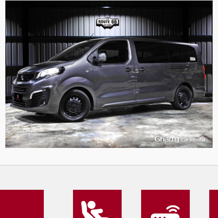
9
989
L