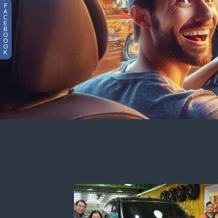
F
A
C
E
B
O
O
O
K