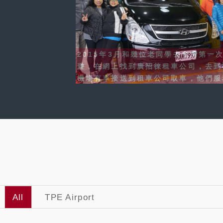
廣招來租車，服務人員非常貼心，來回
接送服務，旅行資料介绍。而車子很新
整潆，下次再來，—定要再租！
#wildcat wildcat
All
TPE Airport