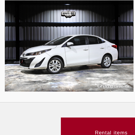
5
473
L
Rental items