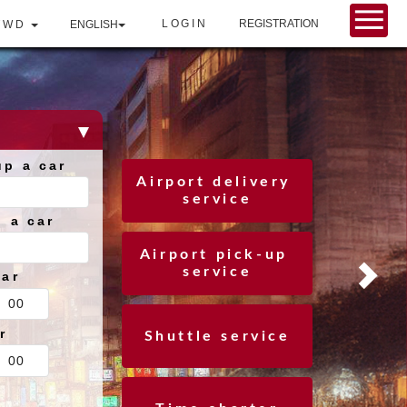
LOGIN
REGISTRATION
TWD
ENGLISH
up a car
Airport delivery 
service
g a car
Airport pick-up 
service
car
r
Shuttle service