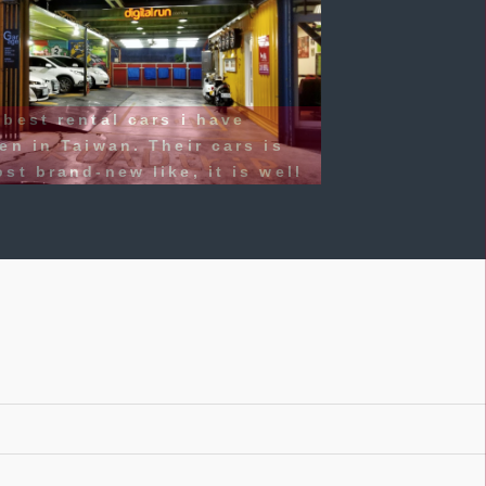
是第一次在外地自駕遊。這次在臺灣租
間公司的車輛。感覺服務非常到位,車
挺新的。起初還擔心不是在機場附近取
很麻煩，但這公司有專門的接駁車輛到
處。其實也很方便。還車時亦有專門的
送到機場。我們今次六個壯漢，坐上車
常寬敞。下次到臺灣還會租這一家。
t hang Lao