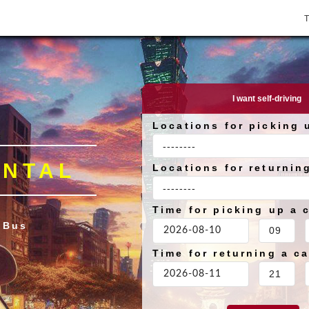
I want self-driving
Locations for picking 
ENTAL
Locations for returnin
Time for picking up a 
 Bus
Time for returning a ca