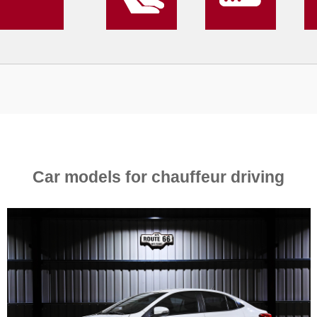
Car models for chauffeur driving
4
350
L