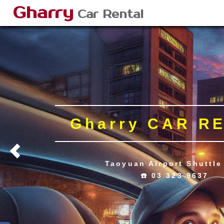
Gharry
Car Rental
Gharry CAR R
Taoyuan Airport Shuttle
☎️ 03 323 9637