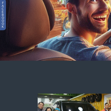
F
A
C
E
B
O
O
O
K