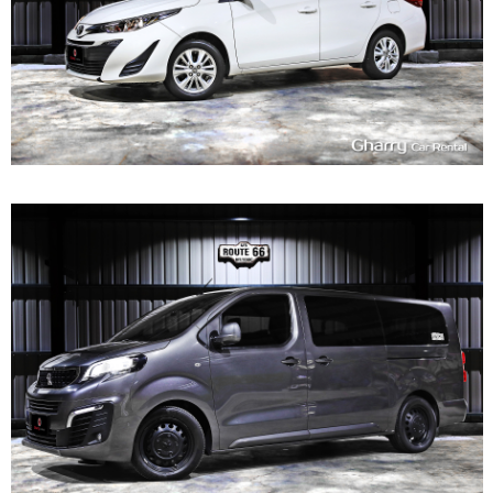
7~8
580
L