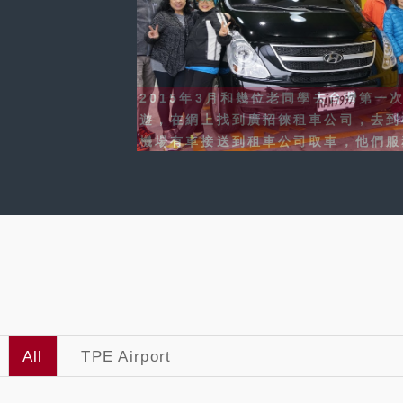
廣招來租車，服務人員非常貼心，來回
接送服務，旅行資料介绍。而車子很新
整潆，下次再來，—定要再租！
#wildcat wildcat
All
TPE Airport