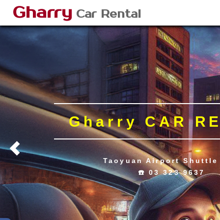
Gharry
Car Rental
Gharry CAR R
Taoyuan Airport Shuttle
☎️ 03 323 9637