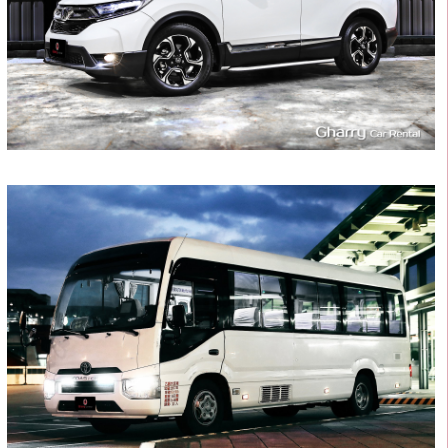
20
1400
L