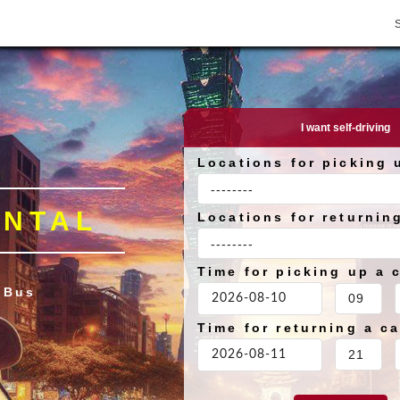
I want self-driving
Locations for picking 
ENTAL
Locations for returnin
Time for picking up a 
 Bus
Time for returning a ca