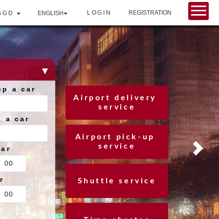
LOGIN
REGISTRATION
SGD
ENGLISH
up a car
Airport delivery 
service
g a car
Airport pick-up 
service
car
r
Shuttle service