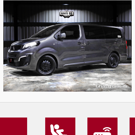
9
989
L