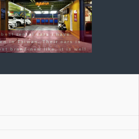
是第一次在外地自駕遊。這次在臺灣租
間公司的車輛。感覺服務非常到位,車
挺新的。起初還擔心不是在機場附近取
很麻煩，但這公司有專門的接駁車輛到
處。其實也很方便。還車時亦有專門的
送到機場。我們今次六個壯漢，坐上車
常寬敞。下次到臺灣還會租這一家。
t hang Lao