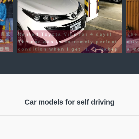
已不
機埸
剛剛還完車，現在在桃園機場準備回香港，
了這
，很
這是一次非常愉快的一次租車經歷，所以要
子也
馬上評價。車子很新，性能也很好，店員服
車會
務也非常熱情，整個旅程非常稱心，絕對要
取車
給五星級評價，下次再來台灣的不二之選
車輛
#睇真D 樓盤
也非
#Ka
Car models for self driving