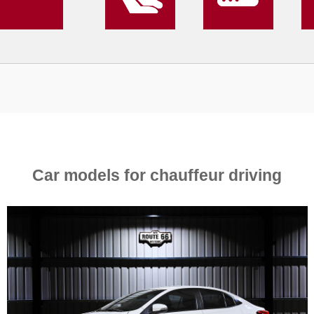
Car models for chauffeur driving
4
350
L