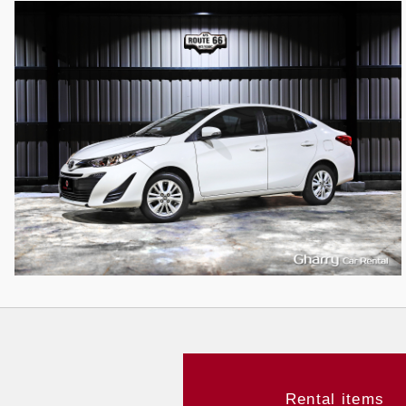
5
473
L
Rental items